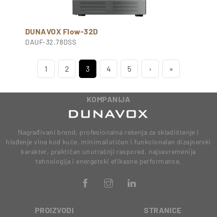
DUNAVOX Flow-32D
DAUF-32.78DSS
1
2
3
4
5
›
»
KOMPANIJA
Nagrađivani brend, profesionalna rešenja za skladištenje i
hlađenje vina kod kuće, minimalističan i funkcionalan dizajnerski
karakter, praktičan unutrašnji raspored, najsavremenija
tehnologija i energetski efikasne performanse.
PROIZVODI
STRANICE