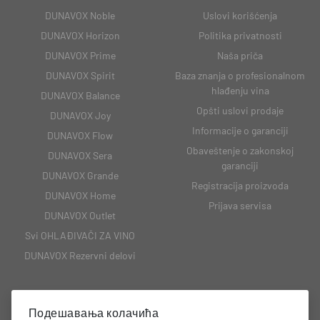
DUNAVOX Noble
Uslovi korišćenja
DUNAVOX Horizon
Politika privatnosti
DUNAVOX Prime
Naša priča
DUNAVOX Spirit
Baza znanja o profesionalnom
hlađenju vina
DUNAVOX Balance
Opšti uslovi prodaje
DUNAVOX Joy
Informacije o garanciji
DUNAVOX Flow
Obaveštenje o zakonskoj
DUNAVOX Sera
garanciji
DUNAVOX Grande
Registracija proizvoda
DUNAVOX Home
Prijava servisa
DUNAVOX Outlet
Svi OHLAĐIVAČI ZA VINO
DUNAVOX Rezervni delovi
Подешавања колачића
KONTAKT