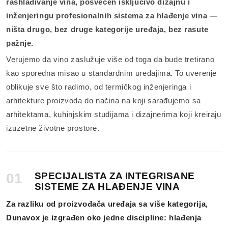
rashlađivanje vina, posvećen isključivo dizajnu i
inženjeringu profesionalnih sistema za hlađenje vina —
ništa drugo, bez druge kategorije uređaja, bez rasute
pažnje.
Verujemo da vino zaslužuje više od toga da bude tretirano
kao sporedna misao u standardnim uređajima. To uverenje
oblikuje sve što radimo, od termičkog inženjeringa i
arhitekture proizvoda do načina na koji sarađujemo sa
arhitektama, kuhinjskim studijama i dizajnerima koji kreiraju
izuzetne životne prostore.
01
SPECIJALISTA ZA INTEGRISANE
SISTEME ZA HLAĐENJE VINA
Za razliku od proizvođača uređaja sa više kategorija,
Dunavox je izgrađen oko jedne discipline: hlađenja