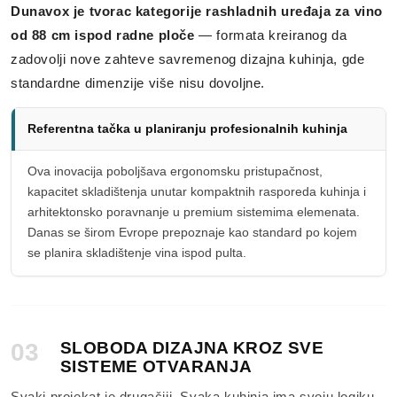
Dunavox je tvorac kategorije rashladnih uređaja za vino
od 88 cm ispod radne ploče
— formata kreiranog da
zadovolji nove zahteve savremenog dizajna kuhinja, gde
standardne dimenzije više nisu dovoljne.
Referentna tačka u planiranju profesionalnih kuhinja
Ova inovacija poboljšava ergonomsku pristupačnost,
kapacitet skladištenja unutar kompaktnih rasporeda kuhinja i
arhitektonsko poravnanje u premium sistemima elemenata.
Danas se širom Evrope prepoznaje kao standard po kojem
se planira skladištenje vina ispod pulta.
03
SLOBODA DIZAJNA KROZ SVE
SISTEME OTVARANJA
Svaki projekat je drugačiji. Svaka kuhinja ima svoju logiku.