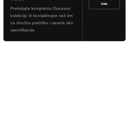
nas
Prelistajte kompletnu Dunavox
kolekciju ili kontaktirajte naš tim
za stručnu podršku i savete oko
specifikacija.