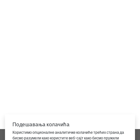
Подешавања колачића
Користимо опционалне аналитичке колачиће трећих страна да
KOMPANIJA
бисмо разумели како користите веб-сајт како бисмо пружили