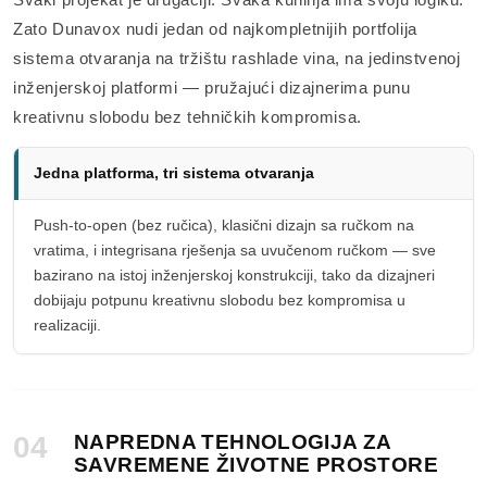
Zato Dunavox nudi jedan od najkompletnijih portfolija
sistema otvaranja na tržištu rashlade vina, na jedinstvenoj
inženjerskoj platformi — pružajući dizajnerima punu
kreativnu slobodu bez tehničkih kompromisa.
Jedna platforma, tri sistema otvaranja
Push-to-open (bez ručica), klasični dizajn sa ručkom na
vratima, i integrisana rješenja sa uvučenom ručkom — sve
bazirano na istoj inženjerskoj konstrukciji, tako da dizajneri
dobijaju potpunu kreativnu slobodu bez kompromisa u
realizaciji.
04
NAPREDNA TEHNOLOGIJA ZA
SAVREMENE ŽIVOTNE PROSTORE