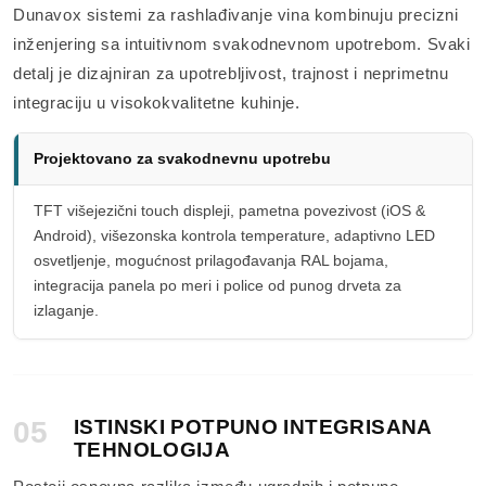
Dunavox sistemi za rashlađivanje vina kombinuju precizni
inženjering sa intuitivnom svakodnevnom upotrebom. Svaki
detalj je dizajniran za upotrebljivost, trajnost i neprimetnu
integraciju u visokokvalitetne kuhinje.
Projektovano za svakodnevnu upotrebu
TFT višejezični touch displeji, pametna povezivost (iOS &
Android), višezonska kontrola temperature, adaptivno LED
osvetljenje, mogućnost prilagođavanja RAL bojama,
integracija panela po meri i police od punog drveta za
izlaganje.
05
ISTINSKI POTPUNO INTEGRISANA
TEHNOLOGIJA