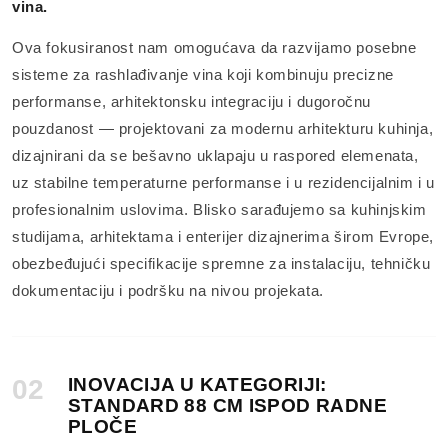
vina.
Ova fokusiranost nam omogućava da razvijamo posebne
sisteme za rashlađivanje vina koji kombinuju precizne
performanse, arhitektonsku integraciju i dugoročnu
pouzdanost — projektovani za modernu arhitekturu kuhinja,
dizajnirani da se bešavno uklapaju u raspored elemenata,
uz stabilne temperaturne performanse i u rezidencijalnim i u
profesionalnim uslovima. Blisko sarađujemo sa kuhinjskim
studijama, arhitektama i enterijer dizajnerima širom Evrope,
obezbeđujući specifikacije spremne za instalaciju, tehničku
dokumentaciju i podršku na nivou projekata.
02
INOVACIJA U KATEGORIJI:
STANDARD 88 CM ISPOD RADNE
PLOČE