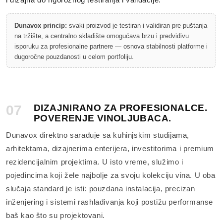
Dunavox princip:
svaki proizvod je testiran i validiran pre puštanja
na tržište, a centralno skladište omogućava brzu i predvidivu
isporuku za profesionalne partnere — osnova stabilnosti platforme i
dugoročne pouzdanosti u celom portfoliju.
07
DIZAJNIRANO ZA PROFESIONALCE.
POVERENJE VINOLJUBACA.
Dunavox direktno sarađuje sa kuhinjskim studijama,
arhitektama, dizajnerima enterijera, investitorima i premium
rezidencijalnim projektima. U isto vreme, služimo i
pojedincima koji žele najbolje za svoju kolekciju vina. U oba
slučaja standard je isti: pouzdana instalacija, precizan
inženjering i sistemi rashlađivanja koji postižu performanse
baš kao što su projektovani.