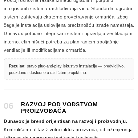
Postoji osnovna razlika između ugradnih i potpuno
integrisanih sistema rashlađivanja vina. Standardni ugradni
sistemi zahtevaju eksterno provetravanje ormarića, zbog
čega je instalacija uslovljena preciznošću izrade nameštaja.
Dunavox potpuno integrisani sistemi upravljaju ventilacijom
interno, eliminišući potrebu za planiranjem spoljašnje
ventilacije ili modifikacijama ormarića.
Rezultat:
pravo plug-and-play iskustvo instalacije — predvidljivo,
pouzdano i dosledno u različitim projektima.
06
RAZVOJ POD VOĐSTVOM
PROIZVOĐAČA
Dunavox je brend orijentisan na razvoj i proizvodnju.
Kontrolišemo čitav životni ciklus proizvoda, od inženjeringa
i dizajna do rigoroznog testiranja i validacije.