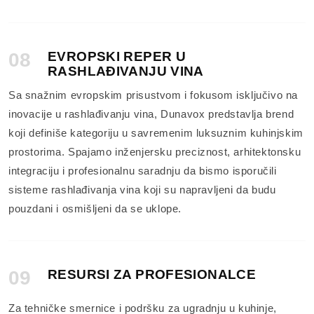
08
EVROPSKI REPER U
RASHLAĐIVANJU VINA
Sa snažnim evropskim prisustvom i fokusom isključivo na
inovacije u rashlađivanju vina, Dunavox predstavlja brend
koji definiše kategoriju u savremenim luksuznim kuhinjskim
prostorima. Spajamo inženjersku preciznost, arhitektonsku
integraciju i profesionalnu saradnju da bismo isporučili
sisteme rashlađivanja vina koji su napravljeni da budu
pouzdani i osmišljeni da se uklope.
09
RESURSI ZA PROFESIONALCE
Za tehničke smernice i podršku za ugradnju u kuhinje,