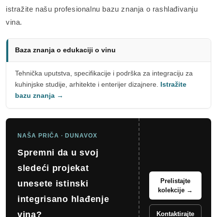
istražite našu profesionalnu bazu znanja o rashlađivanju
vina.
Baza znanja o edukaciji o vinu
Tehnička uputstva, specifikacije i podrška za integraciju za
kuhinjske studije, arhitekte i enterijer dizajnere.
Istražite
bazu znanja →
NAŠA PRIČA · DUNAVOX
Spremni da u svoj
sledeći projekat
Prelistajte
unesete istinski
kolekcije →
integrisano hlađenje
vina?
Kontaktirajte