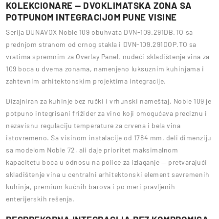
KOLEKCIONARE — DVOKLIMATSKA ZONA SA
POTPUNOM INTEGRACIJOM PUNE VISINE
Serija DUNAVOX Noble 109 obuhvata DVN-109.291DB.TO sa
prednjom stranom od crnog stakla i DVN-109.291DOP.TO sa
vratima spremnim za Overlay Panel, nudeći skladištenje vina za
109 boca u dvema zonama, namenjeno luksuznim kuhinjama i
zahtevnim arhitektonskim projektima integracije.
Dizajniran za kuhinje bez ručki i vrhunski nameštaj, Noble 109 je
potpuno integrisani frižider za vino koji omogućava preciznu i
nezavisnu regulaciju temperature za crvena i bela vina
istovremeno. Sa visinom instalacije od 1784 mm, deli dimenziju
sa modelom Noble 72, ali daje prioritet maksimalnom
kapacitetu boca u odnosu na police za izlaganje — pretvarajući
skladištenje vina u centralni arhitektonski element savremenih
kuhinja, premium kućnih barova i po meri pravljenih
enterijerskih rešenja.