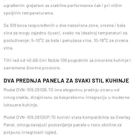
ugrađenim grejačem za stabilne performanse čak i pri nižim
spoljnim temperaturama.
Sa 109 boca raspoređenih u dve nezavisne zone, crvena i bela
vina se mogu zajedno čuvati, svako na idealnoj temperaturi za
posluživanje: 5–10°C za bela i penušava vina, 10–18°C za crvena
vina.
Tihi rad od 40 dB čini Noble 109 pogodnim za otvorene kuhinje i
savremene životne prostore.
DVA PREDNJA PANELA ZA SVAKI STIL KUHINJE
Model DVN-109.291DB.TO ima elegantnu prednju stranu od
crnog stakla, dizajniranu za besprekornu integraciju u moderne
luksuzne kuhinje.
Model DVN-109.291DOP.TO koristi vrata kompatibilna sa Overlay
Panel, omogućavajući postavljanje panela u tonu okoline za
potpuno integrisani izgled.