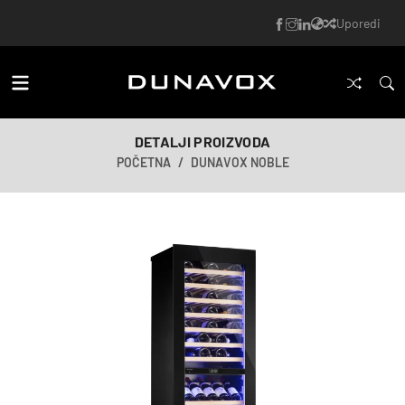
Uporedi
DETALJI PROIZVODA
POČETNA
DUNAVOX NOBLE
AI-generisana slika