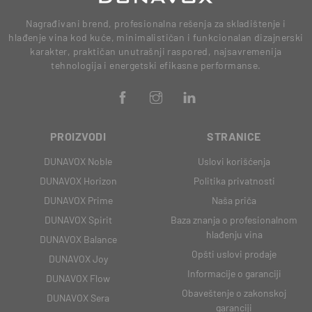
Nagrađivani brend, profesionalna rešenja za skladištenje i
hlađenje vina kod kuće, minimalističan i funkcionalan dizajnerski
karakter, praktičan unutrašnji raspored, najsavremenija
tehnologija i energetski efikasne performanse.
PROIZVODI
STRANICE
DUNAVOX Noble
Uslovi korišćenja
DUNAVOX Horizon
Politika privatnosti
DUNAVOX Prime
Naša priča
DUNAVOX Spirit
Baza znanja o profesionalnom
hlađenju vina
DUNAVOX Balance
Opšti uslovi prodaje
DUNAVOX Joy
Informacije o garanciji
DUNAVOX Flow
Obaveštenje o zakonskoj
DUNAVOX Sera
garanciji