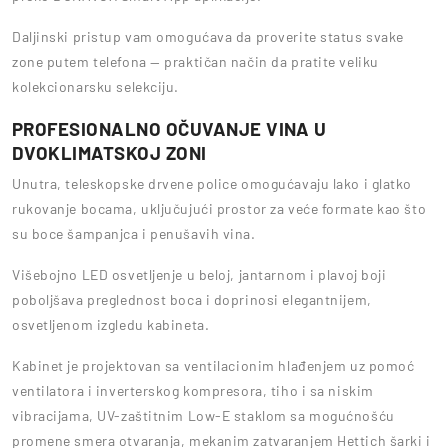
Daljinski pristup vam omogućava da proverite status svake
zone putem telefona — praktičan način da pratite veliku
kolekcionarsku selekciju.
PROFESIONALNO OČUVANJE VINA U
DVOKLIMATSKOJ ZONI
Unutra, teleskopske drvene police omogućavaju lako i glatko
rukovanje bocama, uključujući prostor za veće formate kao što
su boce šampanjca i penušavih vina.
Višebojno LED osvetljenje u beloj, jantarnom i plavoj boji
poboljšava preglednost boca i doprinosi elegantnijem,
osvetljenom izgledu kabineta.
Kabinet je projektovan sa ventilacionim hlađenjem uz pomoć
ventilatora i inverterskog kompresora, tiho i sa niskim
vibracijama, UV-zaštitnim Low-E staklom sa mogućnošću
promene smera otvaranja, mekanim zatvaranjem Hettich šarki i