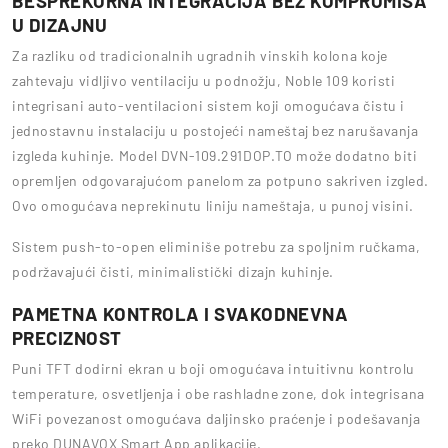
BESPREKORNA INTEGRACIJA BEZ KOMPROMISA
U DIZAJNU
Za razliku od tradicionalnih ugradnih vinskih kolona koje
zahtevaju vidljivo ventilaciju u podnožju, Noble 109 koristi
integrisani auto-ventilacioni sistem koji omogućava čistu i
jednostavnu instalaciju u postojeći nameštaj bez narušavanja
izgleda kuhinje. Model DVN-109.291DOP.TO može dodatno biti
opremljen odgovarajućom panelom za potpuno sakriven izgled.
Ovo omogućava neprekinutu liniju nameštaja, u punoj visini.
Sistem push-to-open eliminiše potrebu za spoljnim ručkama,
podržavajući čisti, minimalistički dizajn kuhinje.
PAMETNA KONTROLA I SVAKODNEVNA
PRECIZNOST
Puni TFT dodirni ekran u boji omogućava intuitivnu kontrolu
temperature, osvetljenja i obe rashladne zone, dok integrisana
WiFi povezanost omogućava daljinsko praćenje i podešavanja
preko DUNAVOX Smart App aplikacije.