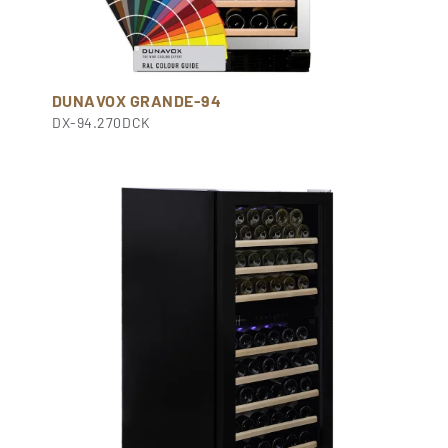
DUNAVOX GRANDE-94
DX-94.270DCK