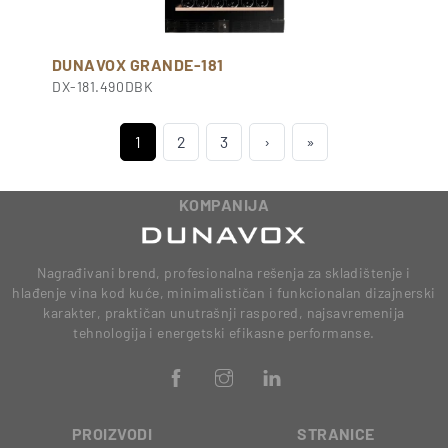
DUNAVOX GRANDE-181
DX-181.490DBK
1
2
3
›
»
KOMPANIJA
Nagrađivani brend, profesionalna rešenja za skladištenje i
hlađenje vina kod kuće, minimalističan i funkcionalan dizajnerski
karakter, praktičan unutrašnji raspored, najsavremenija
tehnologija i energetski efikasne performanse.
PROIZVODI
STRANICE