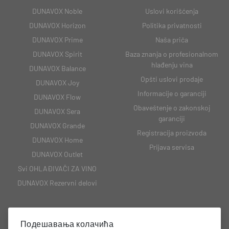
DUNAVOX Noble
Uslovi korišćenja
DUNAVOX Horizon
Politika privatnosti
DUNAVOX Prime
Naša priča
DUNAVOX Spirit
Baza znanja o profesionalnom
hlađenju vina
DUNAVOX Balance
Opšti uslovi prodaje
DUNAVOX Joy
Informacije o garanciji
DUNAVOX Flow
Obaveštenje o zakonskoj
DUNAVOX Sera
garanciji
DUNAVOX Grande
Registracija proizvoda
DUNAVOX Home
Prijava servisa
DUNAVOX Outlet
Svi OHLAĐIVAČI ZA VINO
DUNAVOX Rezervni delovi
Подешавања колачића
KONTAKT