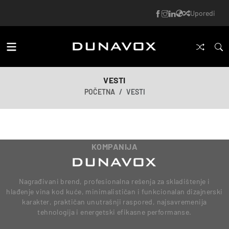
Uporedi
VESTI
POČETNA
VESTI
KOMPANIJA
Nagrađivani brend, profesionalna rešenja za skladištenje i
hlađenje vina kod kuće, minimalističan i funkcionalan dizajnerski
karakter, praktičan unutrašnji raspored, najsavremenija
tehnologija i energetski efikasne performanse.