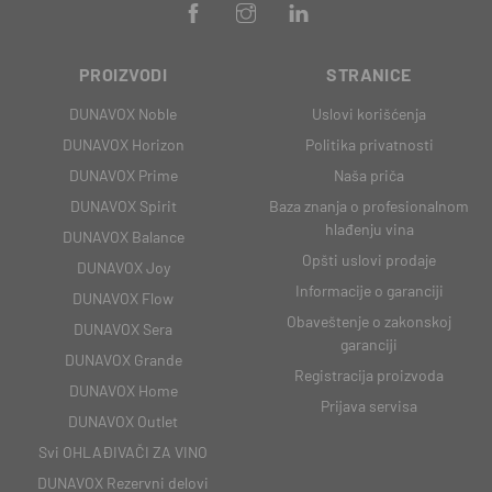
PROIZVODI
STRANICE
DUNAVOX Noble
Uslovi korišćenja
DUNAVOX Horizon
Politika privatnosti
DUNAVOX Prime
Naša priča
DUNAVOX Spirit
Baza znanja o profesionalnom
hlađenju vina
DUNAVOX Balance
Opšti uslovi prodaje
DUNAVOX Joy
Informacije o garanciji
DUNAVOX Flow
Obaveštenje o zakonskoj
DUNAVOX Sera
garanciji
DUNAVOX Grande
Registracija proizvoda
DUNAVOX Home
Prijava servisa
DUNAVOX Outlet
Svi OHLAĐIVAČI ZA VINO
DUNAVOX Rezervni delovi