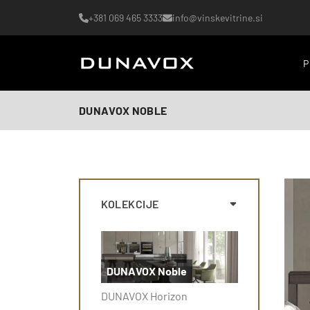
+381 069 465 3333
info@vinskevitrine.si
P
DUNAVOX NOBLE
KOLEKCIJE
DUNAVOX Noble
DUNAVOX Horizon