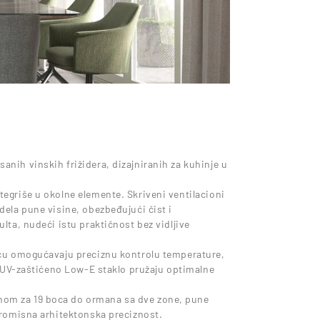
nih vinskih frižidera, dizajniranih za kuhinje u
egriše u okolne elemente. Skriveni ventilacioni
dela pune visine, obezbeđujući čist i
lta, nudeći istu praktičnost bez vidljive
ošću omogućavaju preciznu kontrolu temperature,
 i UV-zaštićeno Low-E staklo pružaju optimalne
nom za 19 boca do ormana sa dve zone, pune
promisna arhitektonska preciznost.