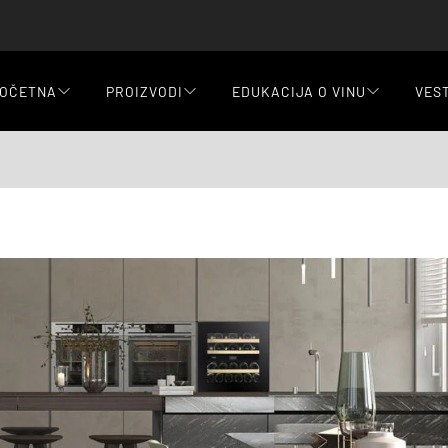
OČETNA
PROIZVODI
EDUKACIJA O VINU
VES