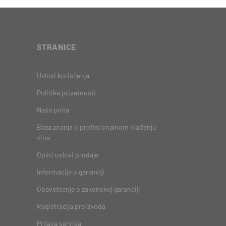
STRANICE
Uslovi korišćenja
Politika privatnosti
Naša priča
Baza znanja o profesionalnom hlađenju
vina
Opšti uslovi prodaje
Informacije o garanciji
Obaveštenje o zakonskoj garanciji
Registracija proizvoda
Prijava servisa