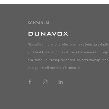
KOMPANIJA
Nagrađivani brend, profesionalna rešenja za skladiš
vina kod kuće, minimalističan i funkcionalan dizajn
praktičan unutrašnji raspored, najsavremenija tehno
energetski efikasne performanse.