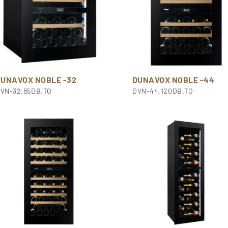
DUNAVOX NOBLE -32
DUNAVOX NOBLE -44
VN-32.85DB.TO
DVN-44.120DB.TO