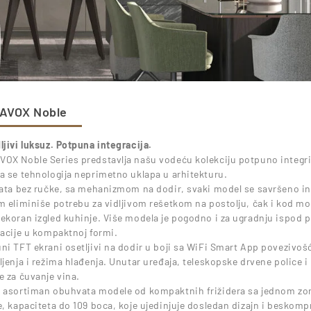
AVOX Noble
ljivi luksuz. Potpuna integracija.
OX Noble Series predstavlja našu vodeću kolekciju potpuno integrisa
a se tehnologija neprimetno uklapa u arhitekturu.
rata bez ručke, sa mehanizmom na dodir, svaki model se savršeno int
m eliminiše potrebu za vidljivom rešetkom na postolju, čak i kod mo
ekoran izgled kuhinje. Više modela je pogodno i za ugradnju ispod pu
lacije u kompaktnoj formi.
ni TFT ekrani osetljivi na dodir u boji sa WiFi Smart App poveziv
ljenja i režima hlađenja. Unutar uređaja, teleskopske drvene police
e za čuvanje vina.
 asortiman obuhvata modele od kompaktnih frižidera sa jednom zo
e, kapaciteta do 109 boca, koje ujedinjuje dosledan dizajn i beskom