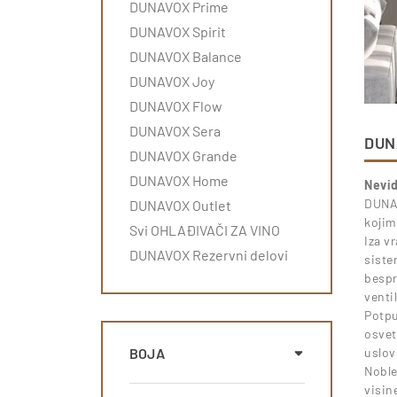
DUNAVOX Prime
DUNAVOX Spirit
DUNAVOX Balance
DUNAVOX Joy
DUNAVOX Flow
DUNAVOX Sera
DUN
DUNAVOX Grande
DUNAVOX Home
Nevid
DUNAV
DUNAVOX Outlet
kojim
Svi OHLAĐIVAČI ZA VINO
Iza v
DUNAVOX Rezervni delovi
siste
bespr
venti
Potpu
osvet
BOJA
uslov
Noble
visin