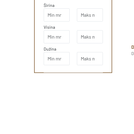
Širina
Visina
Dužina
D