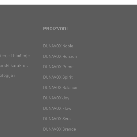
PROIZVODI
DUNAVOX Noble
tenje i hlađenje
DUNAVOX Horizon
erski karakter,
DUNAVOX Prime
logija i
DUNAVOX Spirit
DUNAVOX Balance
DUNAVOX Joy
DUNAVOX Flow
DUNAVOX Sera
DUNAVOX Grande