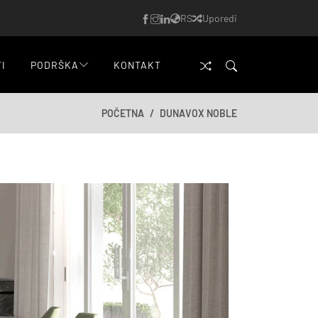
RS
Uporedi
TI
PODRŠKA
KONTAKT
POČETNA
DUNAVOX NOBLE