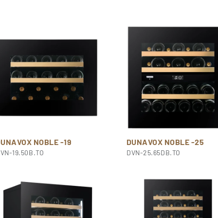
DUNAVOX NOBLE -19
DUNAVOX NOBLE -25
VN-19.50B.TO
DVN-25.65DB.TO