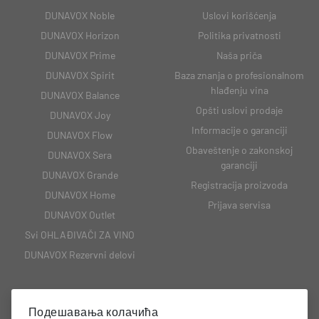
DUNAVOX Noble
Uslovi korišćenja
DUNAVOX Horizon
Politika privatnosti
DUNAVOX Prime
Naša priča
DUNAVOX Spirit
Baza znanja o profesionalnom
hlađenju vina
DUNAVOX Balance
Opšti uslovi prodaje
DUNAVOX Joy
Informacije o garanciji
DUNAVOX Flow
Obaveštenje o zakonskoj
DUNAVOX Sera
garanciji
DUNAVOX Grande
Registracija proizvoda
DUNAVOX Home
Prijava servisa
DUNAVOX Outlet
Svi OHLAĐIVAČI ZA VINO
DUNAVOX Rezervni delovi
Подешавања колачића
KONTAKT