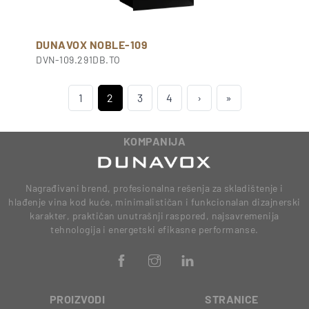
DUNAVOX NOBLE-109
DVN-109.291DB.TO
1
2
3
4
›
»
KOMPANIJA
Nagrađivani brend, profesionalna rešenja za skladištenje i
hlađenje vina kod kuće, minimalističan i funkcionalan dizajnerski
karakter, praktičan unutrašnji raspored, najsavremenija
tehnologija i energetski efikasne performanse.
PROIZVODI
STRANICE