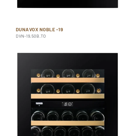
DUNAVOX NOBLE -19
DVN-19.50B.TO