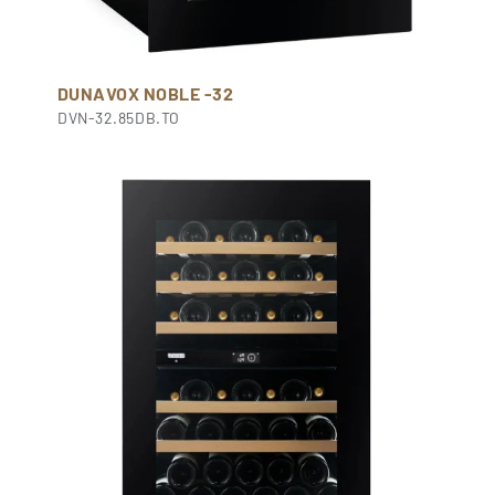
DUNAVOX NOBLE -32
DVN-32.85DB.TO