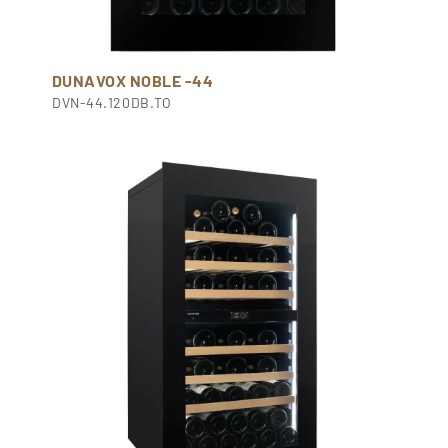
DUNAVOX NOBLE -44
DVN-44.120DB.TO