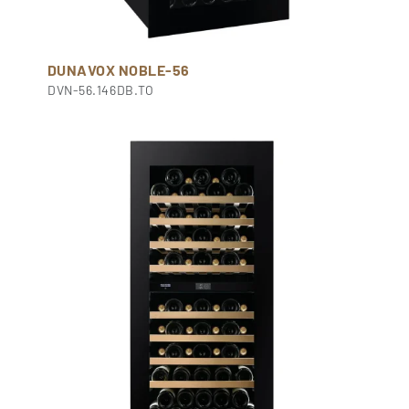
DUNAVOX NOBLE-56
DVN-56.146DB.TO