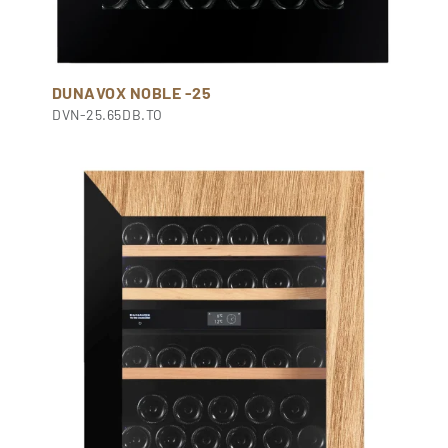
DUNAVOX NOBLE -25
DVN-25.65DB.TO