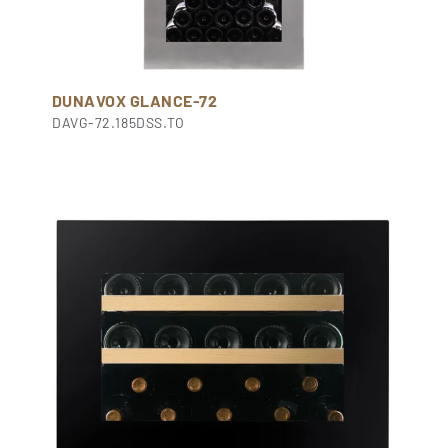
DUNAVOX GLANCE-72
DAVG-72.185DSS.TO