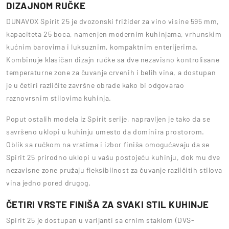
DIZAJNOM RUČKE
DUNAVOX Spirit 25 je dvozonski frižider za vino visine 595 mm,
kapaciteta 25 boca, namenjen modernim kuhinjama, vrhunskim
kućnim barovima i luksuznim, kompaktnim enterijerima.
Kombinuje klasičan dizajn ručke sa dve nezavisno kontrolisane
temperaturne zone za čuvanje crvenih i belih vina, a dostupan
je u četiri različite završne obrade kako bi odgovarao
raznovrsnim stilovima kuhinja.
Poput ostalih modela iz Spirit serije, napravljen je tako da se
savršeno uklopi u kuhinju umesto da dominira prostorom.
Oblik sa ručkom na vratima i izbor finiša omogućavaju da se
Spirit 25 prirodno uklopi u vašu postojeću kuhinju, dok mu dve
nezavisne zone pružaju fleksibilnost za čuvanje različitih stilova
vina jedno pored drugog.
ČETIRI VRSTE FINIŠA ZA SVAKI STIL KUHINJE
Spirit 25 je dostupan u varijanti sa crnim staklom (DVS-