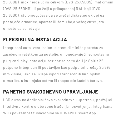
25.65DB), inox nerđajućim čelikom (DVS-25.65DSS), mat crnom
(DVS-25.65DMB) ili po želji u prilagođenoj RAL boji (DVS-
25.65DC), što omogućava da se uređaj diskretno uklopi uz
postojeće ormariće, aparate ili šemu boja vašeg enterijera,
umesto da se izdvaja.
FLEKSIBILNA INSTALACIJA
Integrisani auto-ventilacioni sistem eliminiše potrebu za
zasebnom rešetkom za postolje, omogućavajući jednostavnu
plug-and-play instalaciju bez obzira na to da li je Spirit 25
potpuno integrisan ili postavljen kao podpultni uređaj. Sa 595
mm visine, lako se uklapa ispod standardnih kuhinjskih
ormarića, u kuhinjska ostrva ili rasporede kućnih barova.
PAMETNO SVAKODNEVNO UPRAVLJANJE
LCD ekran na dodir olakšava svakodnevnu upotrebu, pružajući
intuitivnu kontrolu obe zone hlađenja i osvetljenja. Integrisana
WiFi povezanost funkcioniše sa DUNAVOX Smart App