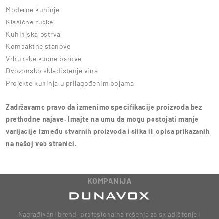
Moderne kuhinje
Klasične ručke
Kuhinjska ostrva
Kompaktne stanove
Vrhunske kućne barove
Dvozonsko skladištenje vina
Projekte kuhinja u prilagođenim bojama
Zadržavamo pravo da izmenimo specifikacije proizvoda bez
prethodne najave. Imajte na umu da mogu postojati manje
varijacije između stvarnih proizvoda i slika ili opisa prikazanih
na našoj veb stranici.
KOMPANIJA
Nagrađivani brend, profesionalna rešenja za skladištenje i