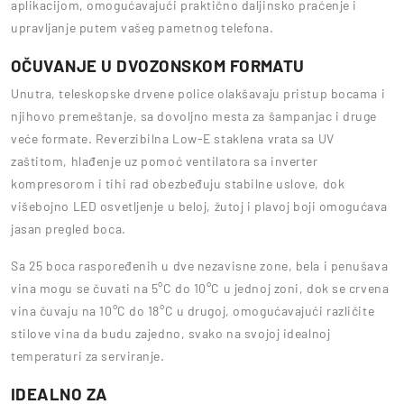
aplikacijom, omogućavajući praktično daljinsko praćenje i
upravljanje putem vašeg pametnog telefona.
OČUVANJE U DVOZONSKOM FORMATU
Unutra, teleskopske drvene police olakšavaju pristup bocama i
njihovo premeštanje, sa dovoljno mesta za šampanjac i druge
veće formate. Reverzibilna Low-E staklena vrata sa UV
zaštitom, hlađenje uz pomoć ventilatora sa inverter
kompresorom i tihi rad obezbeđuju stabilne uslove, dok
višebojno LED osvetljenje u beloj, žutoj i plavoj boji omogućava
jasan pregled boca.
Sa 25 boca raspoređenih u dve nezavisne zone, bela i penušava
vina mogu se čuvati na 5°C do 10°C u jednoj zoni, dok se crvena
vina čuvaju na 10°C do 18°C u drugoj, omogućavajući različite
stilove vina da budu zajedno, svako na svojoj idealnoj
temperaturi za serviranje.
IDEALNO ZA