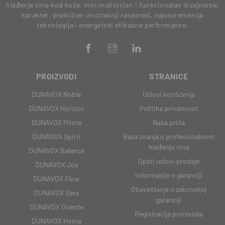
hlađenje vina kod kuće, minimalističan i funkcionalan dizajnerski
karakter, praktičan unutrašnji raspored, najsavremenija
tehnologija i energetski efikasne performanse.
PROIZVODI
STRANICE
DUNAVOX Noble
Uslovi korišćenja
DUNAVOX Horizon
Politika privatnosti
DUNAVOX Prime
Naša priča
DUNAVOX Spirit
Baza znanja o profesionalnom
hlađenju vina
DUNAVOX Balance
Opšti uslovi prodaje
DUNAVOX Joy
Informacije o garanciji
DUNAVOX Flow
Obaveštenje o zakonskoj
DUNAVOX Sera
garanciji
DUNAVOX Grande
Registracija proizvoda
DUNAVOX Home