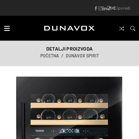
Uporedi
DETALJI PROIZVODA
POČETNA
DUNAVOX SPIRIT
AI-generisana slika