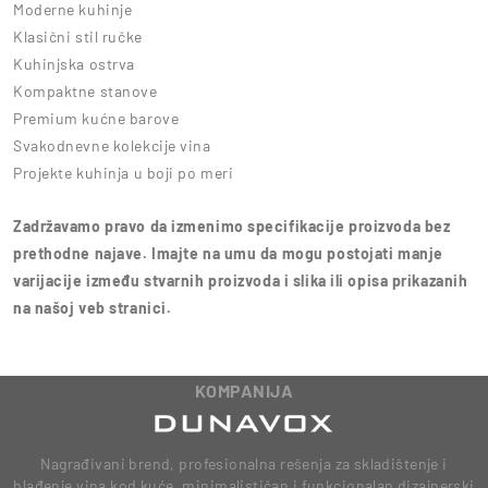
Moderne kuhinje
Klasični stil ručke
Kuhinjska ostrva
Kompaktne stanove
Premium kućne barove
Svakodnevne kolekcije vina
Projekte kuhinja u boji po meri
Zadržavamo pravo da izmenimo specifikacije proizvoda bez
prethodne najave. Imajte na umu da mogu postojati manje
varijacije između stvarnih proizvoda i slika ili opisa prikazanih
na našoj veb stranici.
KOMPANIJA
Nagrađivani brend, profesionalna rešenja za skladištenje i
hlađenje vina kod kuće, minimalističan i funkcionalan dizajnerski