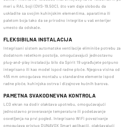
meri u RAL boji (DVS-19.50C), što vam daje slobodu da
uskladite sa svojim kuhinjskim elementima, aparatima ili
paletom boja tako da se prirodno integriše u vaš enterijer
umesto da odskače.
FLEKSIBILNA INSTALACIJA
Integrisani sistem automatske ventilacije eliminiše potrebu za
dodatnom rešetkom postolja, omogućavajući jednostavnu
plug-and-play instalaciju bilo da Spirit 19 ugrađujete potpuno
integrisano ili kao model ispod radne ploče. Njegova visina od
455 mm omogućava montažu u standardne elemente ispod
radne ploče, kuhinjska ostrva i dizajnove kućnih barova.
PAMETNA SVAKODNEVNA KONTROLA
LCD ekran na dodir olakšava upotrebu, omogućavajući
jednostavno proveravanje temperature ili podešavanje
osvetljenja na prvi pogled. Integrisano WiFi povezivanje
omogućava pristup DUNAVOX Smart aplikaciji, olakšavajući