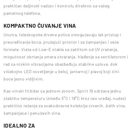
praktičan daljinski nadzor i kontrolu direktno sa vašeg
pametnog telefona.
KOMPAKTNO ČUVANJE VINA
Unutra, teleskopske drvene police omogućavaju lak pristup i
preuređivanje boca, pružajući prostor i za šampanjac i veće
formate. Vrata od Low-E stakla sa zaštitom od UV zračenja,
mogućnost obrtanja smera otvaranja, hlađenje sa ventilatorom i
rad sa niskim vibracijama obezbeđuju stabilne uslove, dok
višebojno LED osvetljenje u beloj, jantarnoj i plavoj boji čini
boce jasno vidljivim.
Kao vinski frižider sa jednom zonom, Spirit 19 održava jednu
stabilnu temperaturu između 5°C i 18°C kroz ceo uređaj, nudeći
praktično rešenje za svakodnevne kolekcije crvenih, belih vina,
šampanjaca i penušavih vina.
IDEALNO ZA