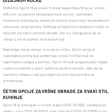
DIZAJNOM RUČKE
DUNAVOX Spirit 19 je vinski frižider kapaciteta 19 boca, visine
455 mm, sa jednom temperaturnom zonom, namenjen
modernim kuhinjama, premium kućnim barovima i kompaktnim
luksuznim enterijerima. Odlikuje se klasičnim dizajnom ručke sa
izborom od četiri završne obrade, što mu omogućava da se
uklopi u širok spektar stilova kuhinje.
Napravljen da se uklopi, a ne da se ističe, Spirit serija je
namenjena onima koji preferiraju vinski frižider koji se
neprimetno uklapa u kuhinju. Spirit 19 nudi prepoznatljiv izgled
ručke na vratima u četiri različite završne obrade, tako da se
savršeno uklapa u vaš postojeći prostor bez potrebe za
promenama.
ČETIRI OPCIJE ZAVRŠNE OBRADE ZA SVAKI STIL
KUHINJE
Spirit 19 je dostupan u crnom staklu (DVS-19.50B), nerđajućem
čeliku / Inox (DVS-19.50SS), mat crnoj boji (DVS-19.50MB) ili po