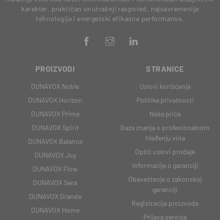
karakter, praktičan unutrašnji raspored, najsavremenija
tehnologija i energetski efikasne performanse.
PROIZVODI
STRANICE
DUNAVOX Noble
Uslovi korišćenja
DUNAVOX Horizon
Politika privatnosti
DUNAVOX Prime
Naša priča
DUNAVOX Spirit
Baza znanja o profesionalnom
hlađenju vina
DUNAVOX Balance
Opšti uslovi prodaje
DUNAVOX Joy
Informacije o garanciji
DUNAVOX Flow
Obaveštenje o zakonskoj
DUNAVOX Sera
garanciji
DUNAVOX Grande
Registracija proizvoda
DUNAVOX Home
Prijava servisa