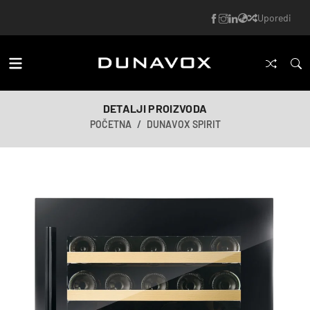
Uporedi
DETALJI PROIZVODA
POČETNA
DUNAVOX SPIRIT
AI-generisana slika