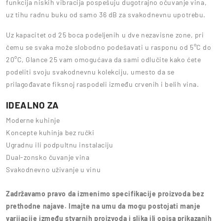
funkcija niskih vibracija pospešuju dugotrajno očuvanje vina,
uz tihu radnu buku od samo 36 dB za svakodnevnu upotrebu.
Uz kapacitet od 25 boca podeljenih u dve nezavisne zone, pri
čemu se svaka može slobodno podešavati u rasponu od 5°C do
20°C, Glance 25 vam omogućava da sami odlučite kako ćete
podeliti svoju svakodnevnu kolekciju, umesto da se
prilagođavate fiksnoj raspodeli između crvenih i belih vina.
IDEALNO ZA
Moderne kuhinje
Koncepte kuhinja bez ručki
Ugradnu ili podpultnu instalaciju
Dual-zonsko čuvanje vina
Svakodnevno uživanje u vinu
Zadržavamo pravo da izmenimo specifikacije proizvoda bez
prethodne najave. Imajte na umu da mogu postojati manje
varijacije između stvarnih proizvoda i slika ili opisa prikazanih