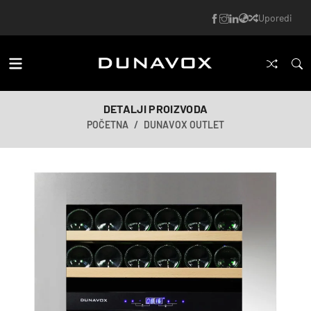
Uporedi
DETALJI PROIZVODA
POČETNA
DUNAVOX OUTLET
AI-generisana slika