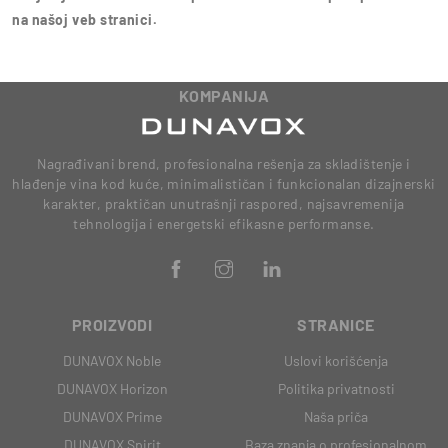
na našoj veb stranici.
KOMPANIJA
Nagrađivani brend, profesionalna rešenja za skladištenje i
hlađenje vina kod kuće, minimalističan i funkcionalan dizajnerski
karakter, praktičan unutrašnji raspored, najsavremenija
tehnologija i energetski efikasne performanse.
PROIZVODI
STRANICE
DUNAVOX Noble
Uslovi korišćenja
DUNAVOX Horizon
Politika privatnosti
DUNAVOX Prime
Naša priča
DUNAVOX Spirit
Baza znanja o profesionalnom