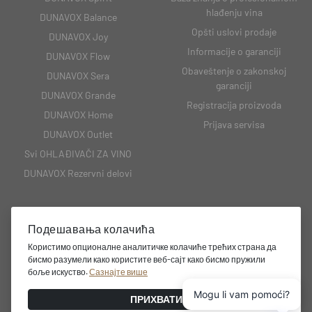
hlađenju vina
DUNAVOX Balance
Opšti uslovi prodaje
DUNAVOX Joy
Informacije o garanciji
DUNAVOX Flow
Obaveštenje o zakonskoj
DUNAVOX Sera
garanciji
DUNAVOX Grande
Registracija proizvoda
DUNAVOX Home
Prijava servisa
DUNAVOX Outlet
Svi OHLAĐIVAČI ZA VINO
DUNAVOX Rezervni delovi
Подешавања колачића
KONTAKT
Користимо опционалне аналитичке колачиће трећих страна да
бисмо разумели како користите веб-сајт како бисмо пружили
Belgrad Omladinskih brigada 86J (lokal 7) West65
боље искуство.
Сазнајте више
+381 069 465 3333
Mogu li vam pomoći?
info@vinskevitrine.si
ПРИХВАТИ