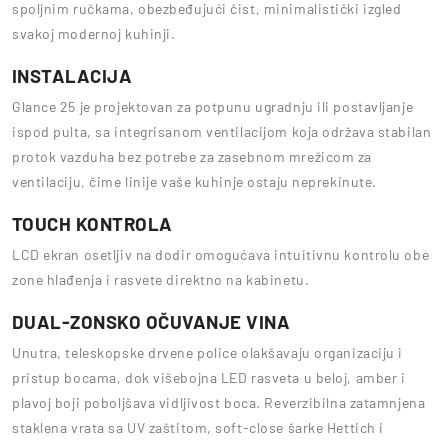
spoljnim ručkama, obezbeđujući čist, minimalistički izgled
svakoj modernoj kuhinji.
INSTALACIJA
Glance 25 je projektovan za potpunu ugradnju ili postavljanje
ispod pulta, sa integrisanom ventilacijom koja održava stabilan
protok vazduha bez potrebe za zasebnom mrežicom za
ventilaciju, čime linije vaše kuhinje ostaju neprekinute.
TOUCH KONTROLA
LCD ekran osetljiv na dodir omogućava intuitivnu kontrolu obe
zone hlađenja i rasvete direktno na kabinetu.
DUAL-ZONSKO OČUVANJE VINA
Unutra, teleskopske drvene police olakšavaju organizaciju i
pristup bocama, dok višebojna LED rasveta u beloj, amber i
plavoj boji poboljšava vidljivost boca. Reverzibilna zatamnjena
staklena vrata sa UV zaštitom, soft-close šarke Hettich i