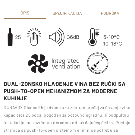
OPIS
SPECIFIKACIJA
PODRŠKA
DUAL-ZONSKO HLAĐENJE VINA BEZ RUČKI SA
PUSH-TO-OPEN MEHANIZMOM ZA MODERNE
KUHINJE
DUNAVOX Glance 25 je dvostruko zoniran uređaj za čuvanje vina
kapaciteta 25 boca, pogodan za potpuno ugradnu ili podpultnu
instalaciju, sa završnom obradom od nerđajućeg čelika. Prednja
stranica sa push-to-open sistemom eliminiše potrebu za