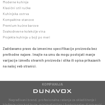
Moderne kuhinje
Klasični stil ručke
Kuhinjska ostrva
Kompaktne stanove
Premium kućne barove
Svakodnevne kolekcije vina
Projekte kuhinja u boji po meri
Zadržavamo pravo da izmenimo specifikacije proizvoda bez
prethodne najave. Imajte na umu da mogu postojati manje
varijacije između stvarnih proizvoda i slika ili opisa prikazanih
na našoj veb stranici.
KOMPANIJA
Nagrađivani brend, profesionalna rešenja za skladištenje i
hlađenje vina kod kuće, minimalističan i funkcionalan dizajnerski