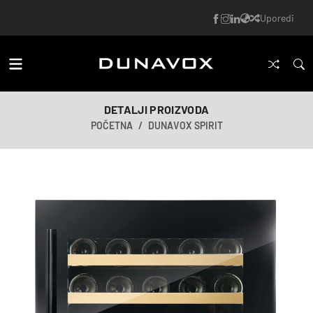
Uporedi
DETALJI PROIZVODA
POČETNA
DUNAVOX SPIRIT
AI-generisana slika