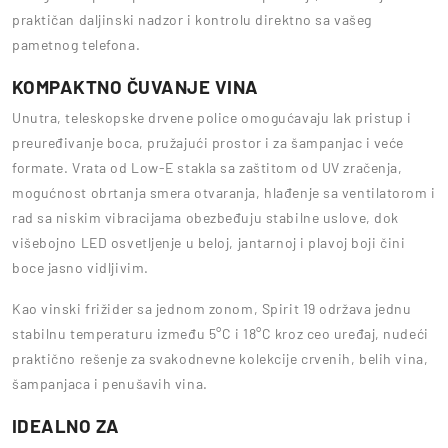
praktičan daljinski nadzor i kontrolu direktno sa vašeg
pametnog telefona.
KOMPAKTNO ČUVANJE VINA
Unutra, teleskopske drvene police omogućavaju lak pristup i
preuređivanje boca, pružajući prostor i za šampanjac i veće
formate. Vrata od Low-E stakla sa zaštitom od UV zračenja,
mogućnost obrtanja smera otvaranja, hlađenje sa ventilatorom i
rad sa niskim vibracijama obezbeđuju stabilne uslove, dok
višebojno LED osvetljenje u beloj, jantarnoj i plavoj boji čini
boce jasno vidljivim.
Kao vinski frižider sa jednom zonom, Spirit 19 održava jednu
stabilnu temperaturu između 5°C i 18°C kroz ceo uređaj, nudeći
praktično rešenje za svakodnevne kolekcije crvenih, belih vina,
šampanjaca i penušavih vina.
IDEALNO ZA