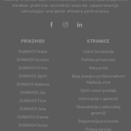
karakter, praktičan unutrašnji raspored, najsavremenija
tehnologija i energetski efikasne performanse.
PROIZVODI
STRANICE
DUNAVOX Noble
Uslovi korišćenja
DUNAVOX Horizon
Politika privatnosti
DUNAVOX Prime
Naša priča
DUNAVOX Spirit
Baza znanja o profesionalnom
hlađenju vina
DUNAVOX Balance
Opšti uslovi prodaje
DUNAVOX Joy
Informacije o garanciji
DUNAVOX Flow
Obaveštenje o zakonskoj
DUNAVOX Sera
garanciji
DUNAVOX Grande
Registracija proizvoda
DUNAVOX Home
Prijava servisa