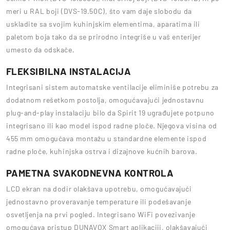
meri u RAL boji (DVS-19.50C), što vam daje slobodu da
uskladite sa svojim kuhinjskim elementima, aparatima ili
paletom boja tako da se prirodno integriše u vaš enterijer
umesto da odskače.
FLEKSIBILNA INSTALACIJA
Integrisani sistem automatske ventilacije eliminiše potrebu za
dodatnom rešetkom postolja, omogućavajući jednostavnu
plug-and-play instalaciju bilo da Spirit 19 ugrađujete potpuno
integrisano ili kao model ispod radne ploče. Njegova visina od
455 mm omogućava montažu u standardne elemente ispod
radne ploče, kuhinjska ostrva i dizajnove kućnih barova.
PAMETNA SVAKODNEVNA KONTROLA
LCD ekran na dodir olakšava upotrebu, omogućavajući
jednostavno proveravanje temperature ili podešavanje
osvetljenja na prvi pogled. Integrisano WiFi povezivanje
omogućava pristup DUNAVOX Smart aplikaciji, olakšavajući