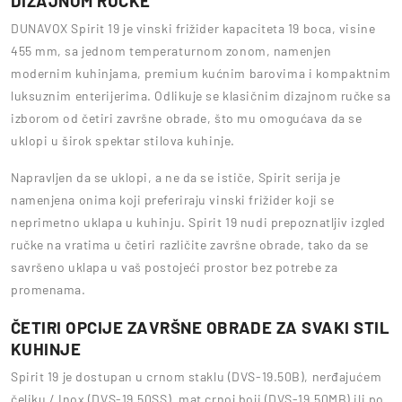
DIZAJNOM RUČKE
DUNAVOX Spirit 19 je vinski frižider kapaciteta 19 boca, visine
455 mm, sa jednom temperaturnom zonom, namenjen
modernim kuhinjama, premium kućnim barovima i kompaktnim
luksuznim enterijerima. Odlikuje se klasičnim dizajnom ručke sa
izborom od četiri završne obrade, što mu omogućava da se
uklopi u širok spektar stilova kuhinje.
Napravljen da se uklopi, a ne da se ističe, Spirit serija je
namenjena onima koji preferiraju vinski frižider koji se
neprimetno uklapa u kuhinju. Spirit 19 nudi prepoznatljiv izgled
ručke na vratima u četiri različite završne obrade, tako da se
savršeno uklapa u vaš postojeći prostor bez potrebe za
promenama.
ČETIRI OPCIJE ZAVRŠNE OBRADE ZA SVAKI STIL
KUHINJE
Spirit 19 je dostupan u crnom staklu (DVS-19.50B), nerđajućem
čeliku / Inox (DVS-19.50SS), mat crnoj boji (DVS-19.50MB) ili po